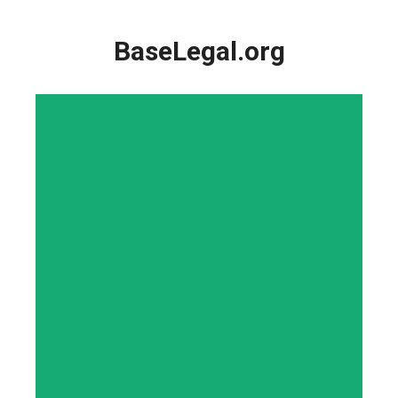
Saltar
al
BaseLegal.org
contenido