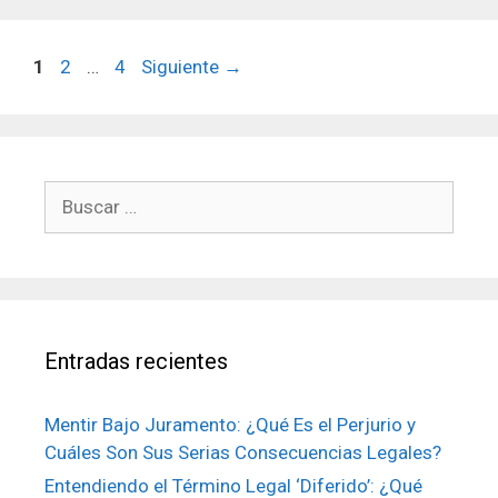
Página
Página
Página
1
2
…
4
Siguiente
→
Buscar:
Entradas recientes
Mentir Bajo Juramento: ¿Qué Es el Perjurio y
Cuáles Son Sus Serias Consecuencias Legales?
Entendiendo el Término Legal ‘Diferido’: ¿Qué