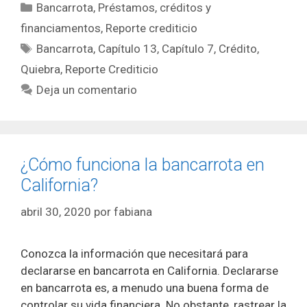
Categorías
Bancarrota
,
Préstamos, créditos y
financiamentos
,
Reporte crediticio
Etiquetas
Bancarrota
,
Capítulo 13
,
Capítulo 7
,
Crédito
,
Quiebra
,
Reporte Crediticio
Deja un comentario
¿Cómo funciona la bancarrota en
California?
abril 30, 2020
por
fabiana
Conozca la información que necesitará para
declararse en bancarrota en California. Declararse
en bancarrota es, a menudo una buena forma de
controlar su vida financiera. No obstante, rastrear la