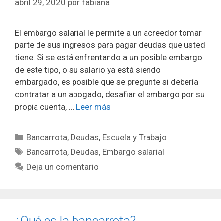
abril 29, 2020
por
fabiana
El embargo salarial le permite a un acreedor tomar
parte de sus ingresos para pagar deudas que usted
tiene. Si se está enfrentando a un posible embargo
de este tipo, o su salario ya está siendo
embargado, es posible que se pregunte si debería
contratar a un abogado, desafiar el embargo por su
propia cuenta, …
Leer más
Categorías
Bancarrota
,
Deudas
,
Escuela y Trabajo
Etiquetas
Bancarrota
,
Deudas
,
Embargo salarial
Deja un comentario
¿Qué es la bancarrota?