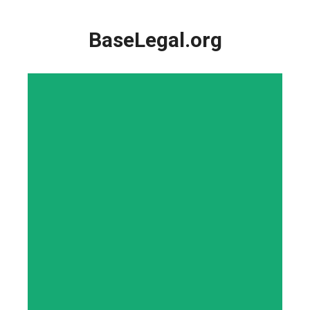
Saltar
al
BaseLegal.org
contenido