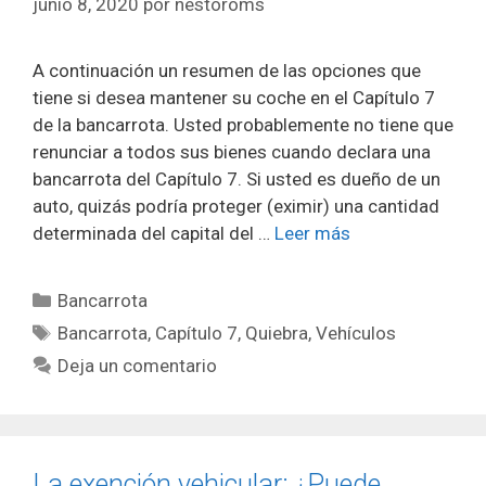
junio 8, 2020
por
nestoroms
A continuación un resumen de las opciones que
tiene si desea mantener su coche en el Capítulo 7
de la bancarrota. Usted probablemente no tiene que
renunciar a todos sus bienes cuando declara una
bancarrota del Capítulo 7. Si usted es dueño de un
auto, quizás podría proteger (eximir) una cantidad
determinada del capital del …
Leer más
Categorías
Bancarrota
Etiquetas
Bancarrota
,
Capítulo 7
,
Quiebra
,
Vehículos
Deja un comentario
La exención vehicular: ¿Puede