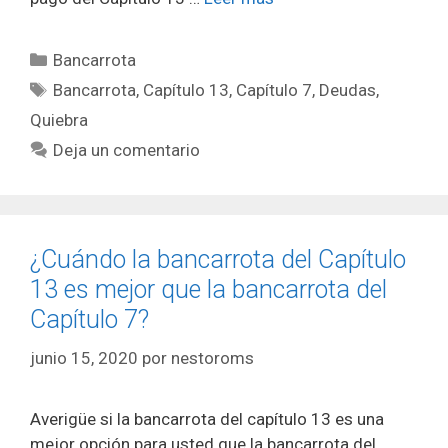
Categorías
Bancarrota
Etiquetas
Bancarrota
,
Capítulo 13
,
Capítulo 7
,
Deudas
,
Quiebra
Deja un comentario
¿Cuándo la bancarrota del Capítulo
13 es mejor que la bancarrota del
Capítulo 7?
junio 15, 2020
por
nestoroms
Averigüe si la bancarrota del capítulo 13 es una
mejor opción para usted que la bancarrota del