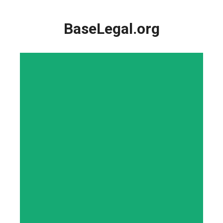
Saltar
al
BaseLegal.org
contenido