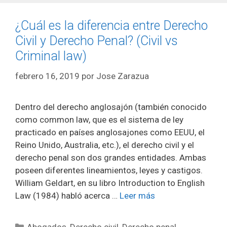
¿Cuál es la diferencia entre Derecho
Civil y Derecho Penal? (Civil vs
Criminal law)
febrero 16, 2019
por
Jose Zarazua
Dentro del derecho anglosajón (también conocido
como common law, que es el sistema de ley
practicado en países anglosajones como EEUU, el
Reino Unido, Australia, etc.), el derecho civil y el
derecho penal son dos grandes entidades. Ambas
poseen diferentes lineamientos, leyes y castigos.
William Geldart, en su libro Introduction to English
Law (1984) habló acerca …
Leer más
Categorías
Abogados
,
Derecho civil
,
Derecho penal
,