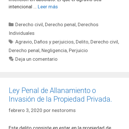
intencional …
Leer más
Categorías
Derecho civil
,
Derecho penal
,
Derechos
Individuales
Etiquetas
Agravio
,
Daños y perjuicios
,
Delito
,
Derecho civil
,
Derecho penal
,
Negligencia
,
Perjuicio
Deja un comentario
Ley Penal de Allanamiento o
Invasión de la Propiedad Privada.
febrero 3, 2020
por
nestoroms
Este delito consiste en estar en la propiedad de