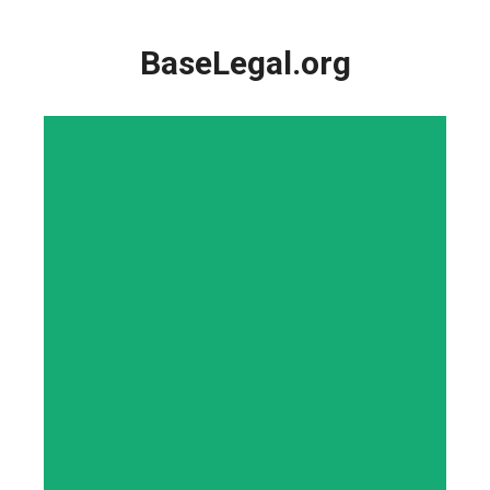
Saltar
al
BaseLegal.org
contenido