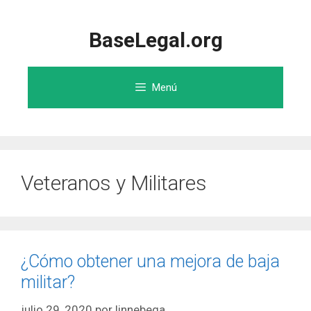
Saltar
al
BaseLegal.org
contenido
Menú
Veteranos y Militares
¿Cómo obtener una mejora de baja
militar?
julio 29, 2020
por
linnebega