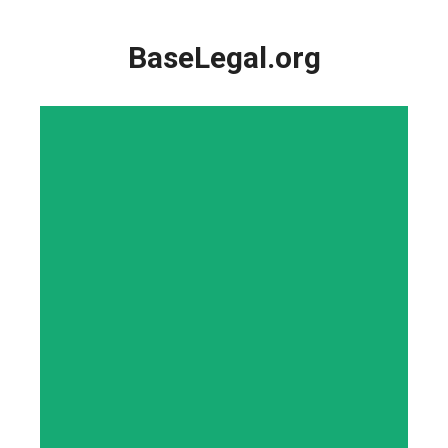
Saltar
al
BaseLegal.org
contenido