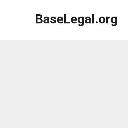
Saltar
al
BaseLegal.org
contenido