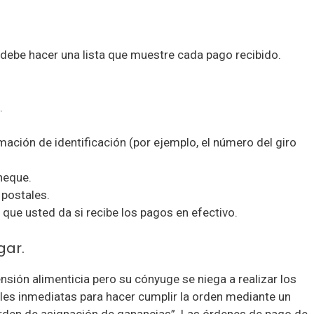
debe hacer una lista que muestre cada pago recibido.
.
ación de identificación (por ejemplo, el número del giro
heque.
 postales.
que usted da si recibe los pagos en efectivo.
gar.
nsión alimenticia pero su cónyuge se niega a realizar los
es inmediatas para hacer cumplir la orden mediante un
rden de asignación de ganancias”. Las órdenes de pago de