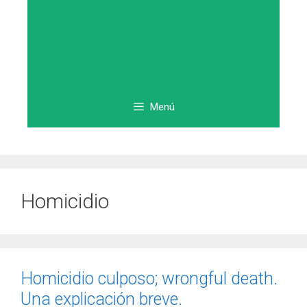
Menú
Homicidio
Homicidio culposo; wrongful death.
Una explicación breve.