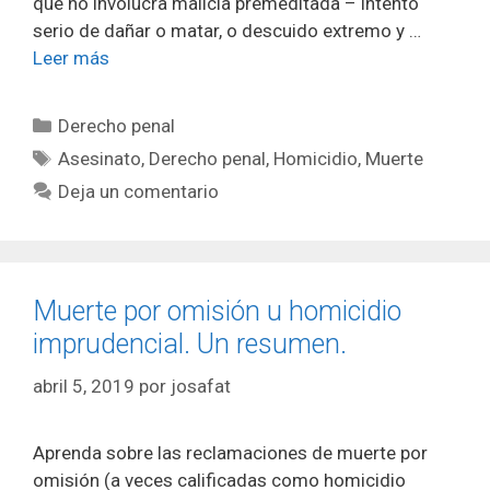
que no involucra malicia premeditada – intento
serio de dañar o matar, o descuido extremo y …
Leer más
Categorías
Derecho penal
Etiquetas
Asesinato
,
Derecho penal
,
Homicidio
,
Muerte
Deja un comentario
Muerte por omisión u homicidio
imprudencial. Un resumen.
abril 5, 2019
por
josafat
Aprenda sobre las reclamaciones de muerte por
omisión (a veces calificadas como homicidio