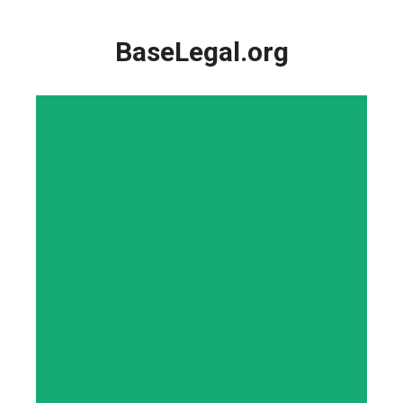
Saltar
al
BaseLegal.org
contenido