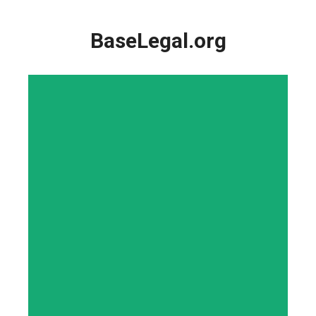
Saltar
al
BaseLegal.org
contenido