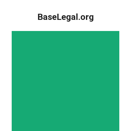
Saltar
al
BaseLegal.org
contenido