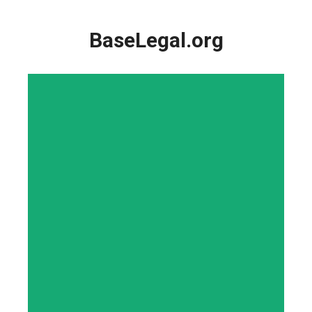
Saltar
al
BaseLegal.org
contenido