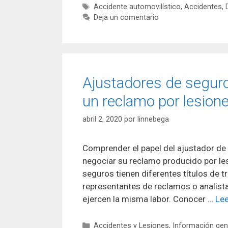
Etiquetas
Accidente automovilístico
,
Accidentes
,
Deja un comentario
Ajustadores de segur
un reclamo por lesion
abril 2, 2020
por
linnebega
Comprender el papel del ajustador de 
negociar su reclamo producido por le
seguros tienen diferentes títulos de 
representantes de reclamos o analist
ejercen la misma labor. Conocer …
Le
Categorías
Accidentes y Lesiones
,
Información gen