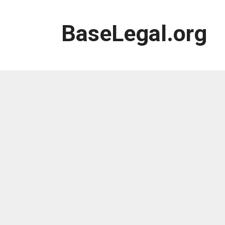
Saltar
al
BaseLegal.org
contenido