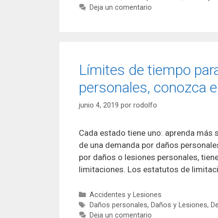
Deja un comentario
Límites de tiempo pa
personales, conozca el
junio 4, 2019
por
rodolfo
Cada estado tiene uno: aprenda más so
de una demanda por daños personales.
por daños o lesiones personales, tien
limitaciones. Los estatutos de limita
Categorías
Accidentes y Lesiones
Etiquetas
Daños personales
,
Daños y Lesiones
,
D
Deja un comentario