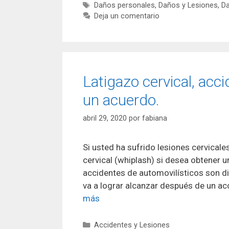
Etiquetas
Daños personales
,
Daños y Lesiones
,
Da
Deja un comentario
Latigazo cervical, acc
un acuerdo.
abril 29, 2020
por
fabiana
Si usted ha sufrido lesiones cervicale
cervical (whiplash) si desea obtener 
accidentes de automovilísticos son dife
va a lograr alcanzar después de un ac
más
Categorías
Accidentes y Lesiones