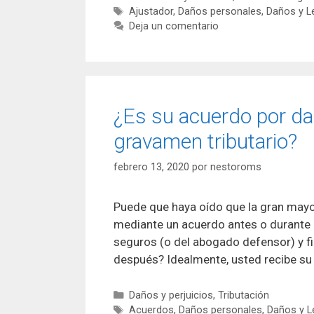
Etiquetas
Ajustador
,
Daños personales
,
Daños y L
Deja un comentario
¿Es su acuerdo por da
gravamen tributario?
febrero 13, 2020
por
nestoroms
Puede que haya oído que la gran mayo
mediante un acuerdo antes o durante e
seguros (o del abogado defensor) y fir
después? Idealmente, usted recibe s
Categorías
Daños y perjuicios
,
Tributación
Etiquetas
Acuerdos
,
Daños personales
,
Daños y L