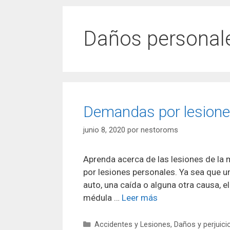
Daños personal
Demandas por lesiones
junio 8, 2020
por
nestoroms
Aprenda acerca de las lesiones de la
por lesiones personales. Ya sea que un
auto, una caída o alguna otra causa, e
médula …
Leer más
Categorías
Accidentes y Lesiones
,
Daños y perjuici