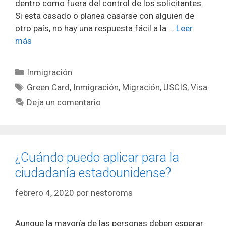
dentro como fuera del control de los solicitantes.
Si esta casado o planea casarse con alguien de
otro país, no hay una respuesta fácil a la …
Leer
más
Categorías
Inmigración
Etiquetas
Green Card
,
Inmigración
,
Migración
,
USCIS
,
Visa
Deja un comentario
¿Cuándo puedo aplicar para la
ciudadanía estadounidense?
febrero 4, 2020
por
nestoroms
Aunque la mayoría de las personas deben esperar