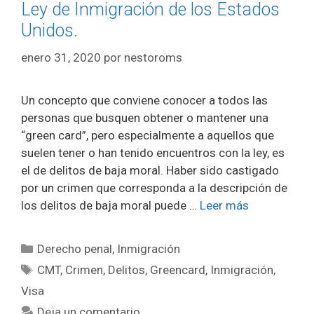
Ley de Inmigración de los Estados
Unidos.
enero 31, 2020
por
nestoroms
Un concepto que conviene conocer a todos las
personas que busquen obtener o mantener una
“green card”, pero especialmente a aquellos que
suelen tener o han tenido encuentros con la ley, es
el de delitos de baja moral. Haber sido castigado
por un crimen que corresponda a la descripción de
los delitos de baja moral puede …
Leer más
Categorías
Derecho penal
,
Inmigración
Etiquetas
CMT
,
Crimen
,
Delitos
,
Greencard
,
Inmigración
,
Visa
Deja un comentario