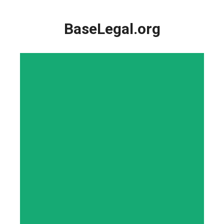
Saltar
al
BaseLegal.org
contenido